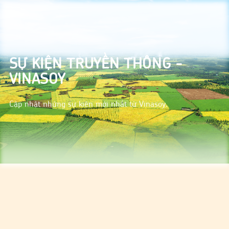
SỰ KIỆN TRUYỀN THÔNG -
VINASOY
Cập nhật những sự kiện mới nhất từ Vinasoy.