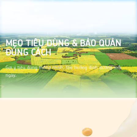
MẸO TIÊU DÙNG & BẢO QUẢN
ĐÚNG CÁCH
Gợi ý tiêu dùng thông minh, tận hưởng dinh dưỡng mỗi
ngày.